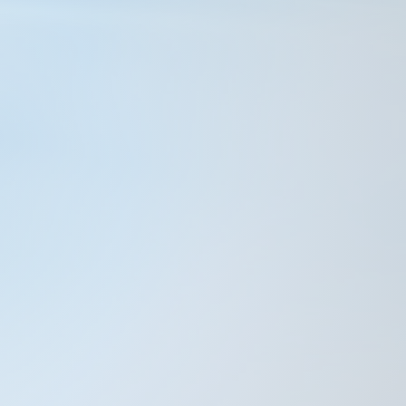
n comprometer la calidad.
s de entrega.
dial en la gestión de la
mpromiso con la calidad,
egurando que ofrezcamos
stros consumidores.
ONTIGO.