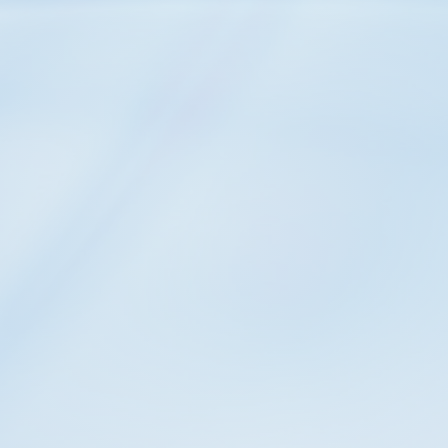
PRECIO COMPETITIVO
uctura de precios se adapta a tu presupuesto si
¡Obtén más por tu inversión con nosotros!
FLEXIBILIDAD
 en la optimización de la producción y en tiempo
CERTIFICACIONES
n los estándares más reconocidos a nivel mun
Estas certificaciones respaldan nuestro co
lidad en cada paso de nuestros procesos, as
n los más altos niveles de seguridad para nue
OS LEJOS, LLEGAMOS C