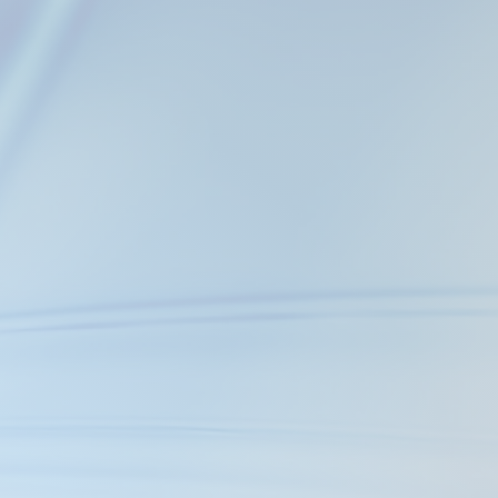
A
bastecer el mercado de
do de calidad.
desde el diseño de su
 generando con esto una
RIBUCIÓN,
TO
nuestros clientes,
momento de elegirnos: