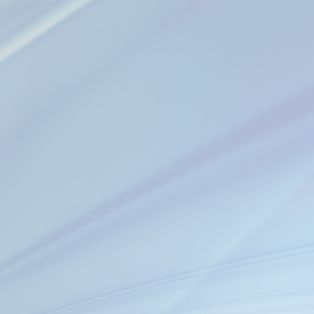
Empresa 100% Mexicana
empaques flexibles y d
Acompañamos a nuestr
marca, hasta generar u
alta productividad.
​SOMOS T
D
En JOOL COMERCIAL
permitiendo con esto