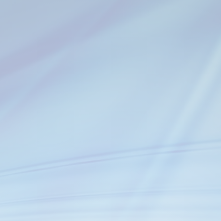
EMPRESA 100% MEXICAN
, fundada en el año 2009 dedicada a satisfacer y a
e aluminio, con tecnología de punta y el más alto gra
os clientes con asesoría y tecnología de punta, 
na alta funcionalidad en su proceso de fabricación,
U SOCIO CONFIABLE EN EMPAQUETAMIENTO Y DIST
EJA QUE NUESTRA EXPERIENCIA RESPALDE TU ÉXI
IZADORA ofrecemos valores agregados a 
 una mayor seguridad y satisfacción al 